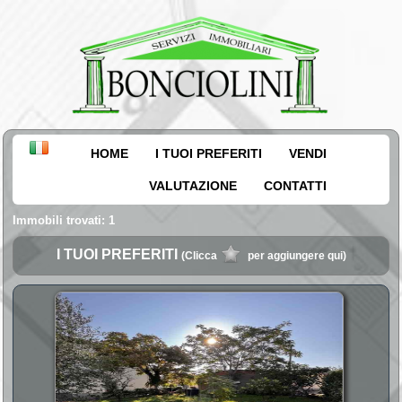
HOME
I TUOI PREFERITI
VENDI
VALUTAZIONE
CONTATTI
Immobili trovati: 1
I TUOI PREFERITI
(Clicca
per aggiungere qui)