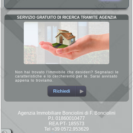
SERVIZIO GRATUITO DI RICERCA TRAMITE AGENZIA
Non hai trovato l'immobile che desideri? Segnalaci le
caratteristiche e lo cercheremo per te. Sarai avvisato
appena lo troviamo.
Richiedi
Agenzia Immobiliare Bonciolini di F. Bonciolini
P.I. 01860010477
REA PT- 185573
Tel +39 0572.953629